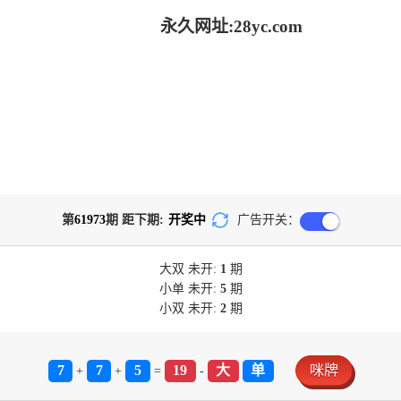
永久网址:28yc.com
第
61973
期 距下期:
开奖中
广告开关：
大双
未开:
1
期
小单
未开:
5
期
小双
未开:
2
期
7
7
5
19
大
单
咪牌
+
+
=
-