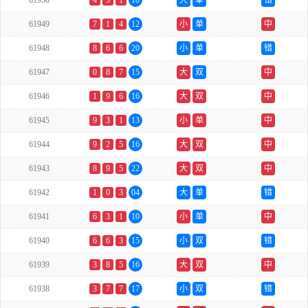
61950
4
5
1
10
大
单
错
61949
7
1
4
12
小
单
中
61948
8
6
6
20
小
单
错
61947
0
8
7
15
大
双
中
61946
1
9
6
16
大
双
中
61945
9
3
1
13
小
单
中
61944
9
2
5
16
大
双
中
61943
8
9
5
22
大
双
中
61942
1
0
3
04
大
单
错
61941
6
3
1
10
小
单
中
61940
6
6
3
15
小
双
错
61939
3
8
5
16
大
双
中
61938
3
7
7
17
小
双
错