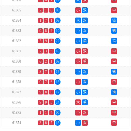
61886
3
8
1
12
大
双
中
61885
2
1
0
03
小
双
中
61884
1
7
1
09
大
双
错
61883
9
8
2
19
小
双
错
61882
7
9
6
22
小
单
错
61881
2
3
5
10
小
双
中
61880
6
2
1
09
小
单
中
61879
3
7
7
17
小
双
错
61878
0
7
6
13
小
双
中
61877
9
8
0
17
小
双
错
61876
9
9
6
24
大
单
中
61875
1
1
4
06
小
双
中
61874
3
8
7
18
小
双
中