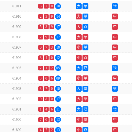
61911
3
7
0
10
大
单
错
61910
2
3
9
14
大
单
中
61909
5
3
9
17
大
双
中
61908
2
9
6
17
大
单
中
61907
0
7
3
10
小
单
中
61906
8
4
0
12
小
双
中
61905
2
1
2
05
大
双
错
61904
3
0
6
09
小
单
中
61903
3
7
0
10
大
单
错
61902
9
8
0
17
大
单
中
61901
1
4
6
11
大
双
错
61900
7
0
6
13
小
单
中
61899
4
7
2
13
小
双
中