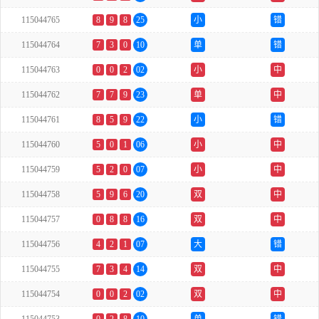
115044765
8
9
8
25
小
错
115044764
7
3
0
10
单
错
115044763
0
0
2
02
小
中
115044762
7
7
9
23
单
中
115044761
8
5
9
22
小
错
115044760
5
0
1
06
小
中
115044759
5
2
0
07
小
中
115044758
5
9
6
20
双
中
115044757
0
8
8
16
双
中
115044756
4
2
1
07
大
错
115044755
7
3
4
14
双
中
115044754
0
0
2
02
双
中