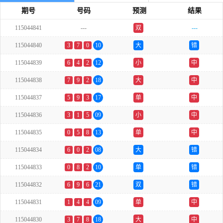
期号
号码
预测
结果
115044841
---
双
---
115044840
3
7
0
10
大
错
115044839
6
4
2
12
小
中
115044838
7
9
2
18
大
中
115044837
5
9
3
17
单
中
115044836
3
1
5
09
小
中
115044835
0
5
8
13
单
中
115044834
6
0
2
08
大
错
115044833
0
8
2
10
单
错
115044832
6
9
6
21
双
错
115044831
1
4
4
09
单
中
115044830
3
7
8
18
大
中