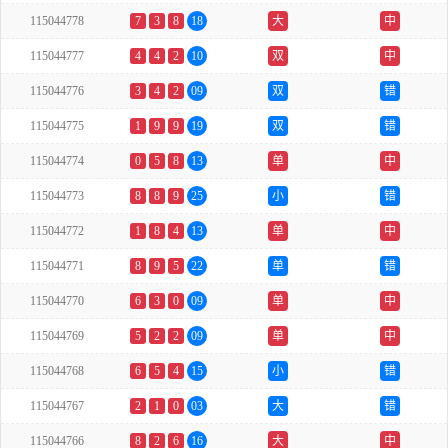
115044778
7
3
8
18
大
中
115044777
4
4
2
10
双
中
115044776
3
4
2
09
双
错
115044775
1
9
9
19
双
错
115044774
0
5
8
13
单
中
115044773
8
8
9
25
小
错
115044772
1
8
4
13
单
中
115044771
8
9
5
22
单
错
115044770
6
3
0
09
单
中
115044769
5
2
2
09
单
中
115044768
6
5
4
15
小
错
115044767
2
1
0
03
大
错
115044766
8
2
6
16
大
中