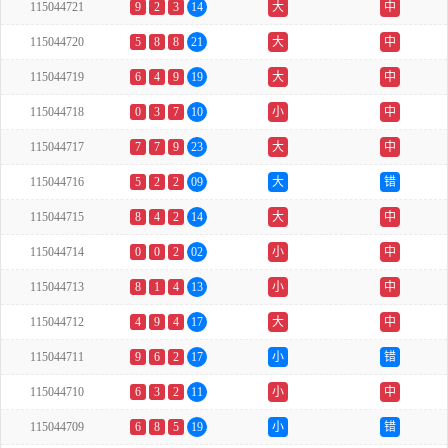
115044721
9
2
3
14
大
中
115044720
5
8
8
21
大
中
115044719
6
4
9
19
大
中
115044718
0
3
7
10
小
中
115044717
7
7
9
23
大
中
115044716
5
2
2
09
大
错
115044715
8
4
2
14
大
中
115044714
0
0
2
02
小
中
115044713
8
1
4
13
小
中
115044712
4
9
4
17
大
中
115044711
9
6
2
17
小
错
115044710
6
3
2
11
小
中
115044709
6
8
5
19
小
错