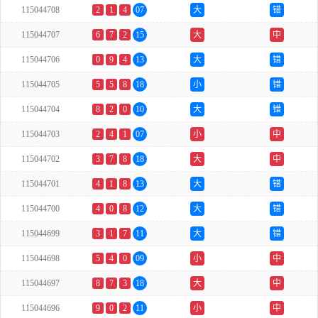
115044708
2
1
4
07
大
错
115044707
6
7
2
15
大
中
115044706
0
9
4
13
大
错
115044705
5
5
8
18
小
错
115044704
8
2
0
10
大
错
115044703
2
4
1
07
小
中
115044702
3
7
8
18
大
中
115044701
4
1
8
13
大
错
115044700
4
0
8
12
大
错
115044699
3
1
7
11
大
错
115044698
5
4
0
09
小
中
115044697
8
7
3
18
大
中
115044696
9
0
2
11
小
中