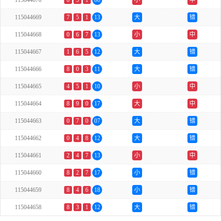
115044670
0
5
1
06
小
中
115044669
7
5
1
13
大
错
115044668
0
6
7
13
小
中
115044667
1
6
5
12
大
错
115044666
8
0
3
11
大
错
115044665
4
5
1
10
小
中
115044664
8
9
0
17
大
中
115044663
0
7
0
07
大
错
115044662
0
4
8
12
大
错
115044661
2
4
7
13
小
中
115044660
8
2
7
17
小
错
115044659
8
4
6
18
小
错
115044658
8
3
1
12
大
错