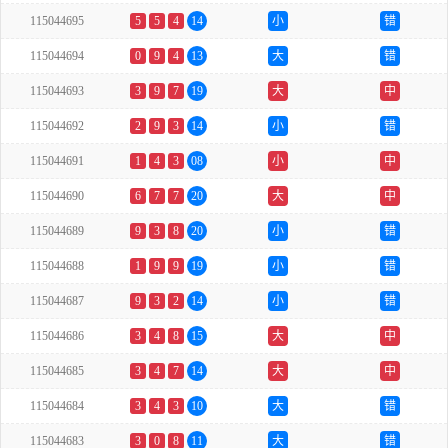
115044695
5
5
4
14
小
错
115044694
0
9
4
13
大
错
115044693
3
9
7
19
大
中
115044692
2
9
3
14
小
错
115044691
1
4
3
08
小
中
115044690
6
7
7
20
大
中
115044689
9
3
8
20
小
错
115044688
1
9
9
19
小
错
115044687
9
3
2
14
小
错
115044686
3
4
8
15
大
中
115044685
3
4
7
14
大
中
115044684
3
4
3
10
大
错
115044683
3
0
8
11
大
错