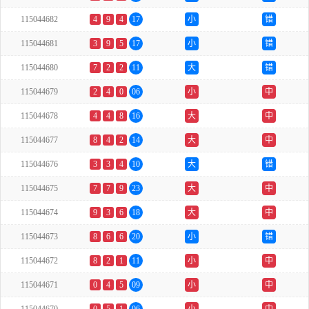
115044682
4
9
4
17
小
错
115044681
3
9
5
17
小
错
115044680
7
2
2
11
大
错
115044679
2
4
0
06
小
中
115044678
4
4
8
16
大
中
115044677
8
4
2
14
大
中
115044676
3
3
4
10
大
错
115044675
7
7
9
23
大
中
115044674
9
3
6
18
大
中
115044673
8
6
6
20
小
错
115044672
8
2
1
11
小
中
115044671
0
4
5
09
小
中