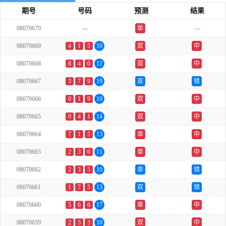
期号
号码
预测
结果
08070670
---
单
---
08070669
4
1
5
10
双
中
08070668
8
4
0
12
双
中
08070667
3
7
9
19
双
错
08070666
0
1
9
10
双
中
08070665
9
4
1
14
双
中
08070664
7
1
5
13
单
中
08070663
2
3
6
11
单
中
08070662
2
3
5
10
单
错
08070661
1
7
5
13
双
错
08070660
5
6
6
17
单
中
08070659
2
5
3
10
双
中