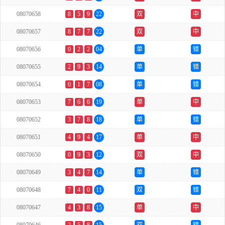
08070658
8
5
9
22
双
中
08070657
8
7
7
22
双
中
08070656
0
2
2
04
单
错
08070655
2
9
3
14
单
错
08070654
0
1
7
08
单
错
08070653
7
6
6
19
单
中
08070652
3
7
8
18
单
错
08070651
4
9
4
17
单
中
08070650
0
9
3
12
双
中
08070649
3
4
7
14
单
错
08070648
7
4
0
11
双
错
08070647
4
3
8
15
单
中