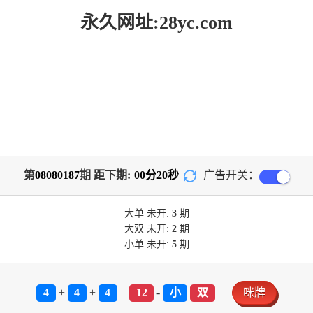
永久网址:28yc.com
第
08080187
期 距下期:
00
分
20
秒
广告开关：
大单
未开:
3
期
大双
未开:
2
期
小单
未开:
5
期
4
+
4
+
4
=
12
-
小
双
咪牌