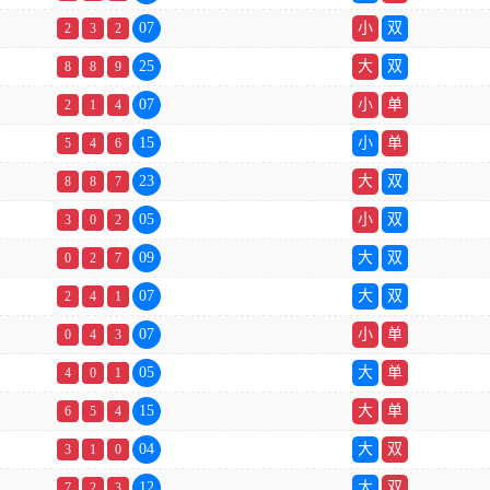
07
小
双
2
3
2
25
大
双
8
8
9
07
小
单
2
1
4
15
小
单
5
4
6
23
大
双
8
8
7
05
小
双
3
0
2
09
大
双
0
2
7
07
大
双
2
4
1
07
小
单
0
4
3
05
大
单
4
0
1
15
大
单
6
5
4
04
大
双
3
1
0
12
大
双
7
2
3