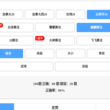
加拿大28
加拿大西28
台湾28
比特币28
白泽算法
饕餮算法
麒麟算法
28算法
大神算法
飞飞算法
组合
杀组
大小
单双
双项
双组
100期 正确：80 期 错误：20 期
正确率：80%
走势