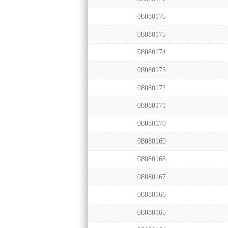
08080176
08080175
08080174
08080173
08080172
08080171
08080170
08080169
08080168
08080167
08080166
08080165