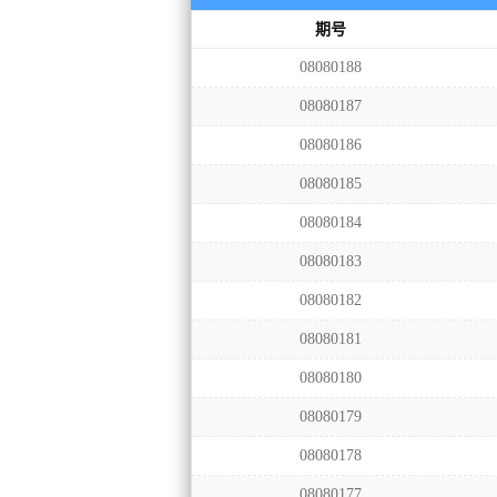
期号
08080188
08080187
08080186
08080185
08080184
08080183
08080182
08080181
08080180
08080179
08080178
08080177