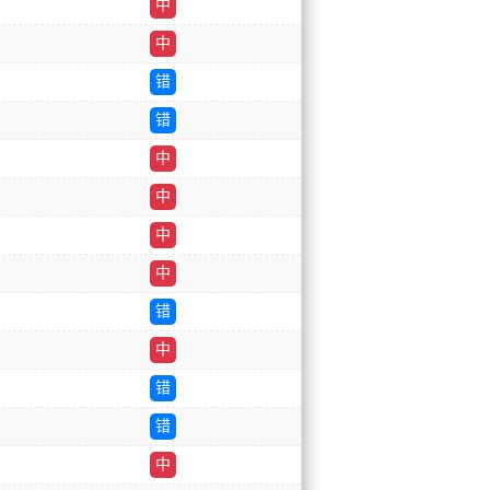
中
中
错
错
中
中
中
中
错
中
错
错
中