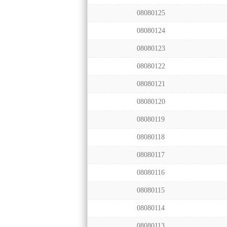
08080125
08080124
08080123
08080122
08080121
08080120
08080119
08080118
08080117
08080116
08080115
08080114
08080113