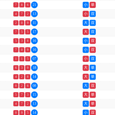
21
小
单
7
8
6
13
小
双
4
7
2
11
大
双
2
0
9
17
大
双
7
5
5
16
小
双
5
3
8
16
小
双
7
0
9
07
小
双
1
1
5
18
大
单
6
3
9
14
大
单
4
2
8
08
大
双
0
2
6
15
大
单
5
7
3
13
大
单
4
7
2
14
小
双
0
9
5