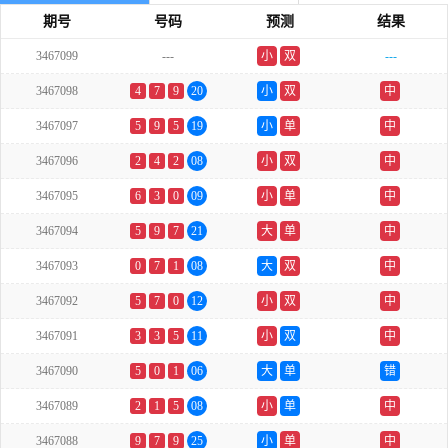
期号
号码
预测
结果
3467099
---
小
双
---
3467098
4
7
9
20
小
双
中
3467097
5
9
5
19
小
单
中
3467096
2
4
2
08
小
双
中
3467095
6
3
0
09
小
单
中
3467094
5
9
7
21
大
单
中
3467093
0
7
1
08
大
双
中
3467092
5
7
0
12
小
双
中
3467091
3
3
5
11
小
双
中
3467090
5
0
1
06
大
单
错
3467089
2
1
5
08
小
单
中
3467088
9
7
9
25
小
单
中