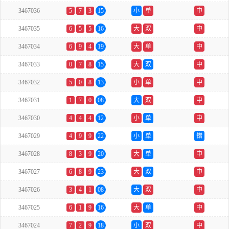
3467036
5
7
3
15
小
单
中
3467035
6
5
5
16
大
双
中
3467034
6
9
4
19
大
单
中
3467033
0
7
8
15
大
双
中
3467032
5
0
8
13
小
单
中
3467031
1
7
0
08
大
双
中
3467030
4
4
4
12
小
单
中
3467029
4
9
9
22
小
单
错
3467028
8
3
9
20
大
单
中
3467027
6
8
9
23
大
双
中
3467026
3
4
1
08
大
双
中
3467025
6
1
9
16
大
单
中
3467024
7
2
9
18
小
双
中