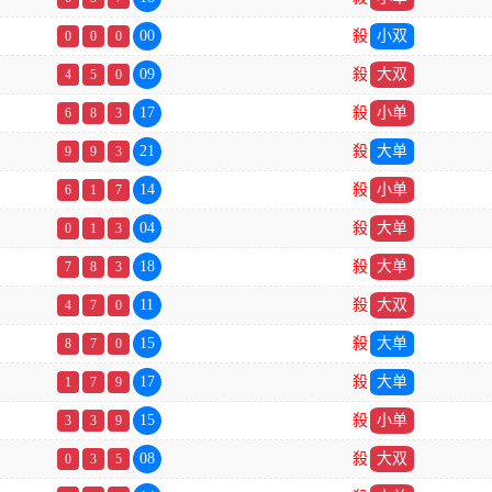
00
殺
小双
0
0
0
09
殺
大双
4
5
0
17
殺
小单
6
8
3
21
殺
大单
9
9
3
14
殺
小单
6
1
7
04
殺
大单
0
1
3
18
殺
大单
7
8
3
11
殺
大双
4
7
0
15
殺
大单
8
7
0
17
殺
大单
1
7
9
15
殺
小单
3
3
9
08
殺
大双
0
3
5