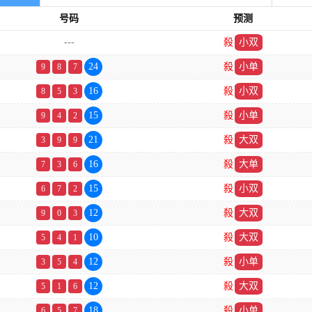
号码
预测
---
殺
小双
24
殺
小单
9
8
7
16
殺
小双
8
5
3
15
殺
小单
9
4
2
21
殺
大双
3
9
9
16
殺
大单
7
3
6
15
殺
小双
6
7
2
12
殺
大双
9
0
3
10
殺
大双
5
4
1
12
殺
小单
3
5
4
12
殺
大双
5
1
6
18
殺
小单
6
5
7