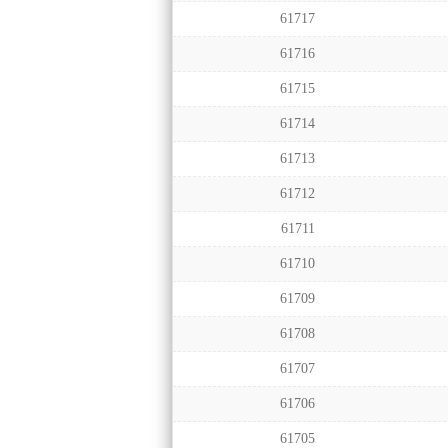
61717
61716
61715
61714
61713
61712
61711
61710
61709
61708
61707
61706
61705