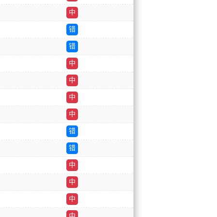
中
错
错
中
中
中
中
错
错
中
中
中
中