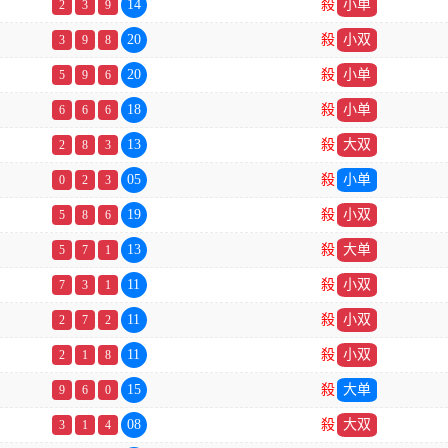
14
殺
小单
2
3
9
20
殺
小双
3
9
8
20
殺
小单
5
9
6
18
殺
小单
6
6
6
13
殺
大双
2
8
3
05
殺
小单
0
2
3
19
殺
小双
5
8
6
13
殺
大单
5
7
1
11
殺
小双
7
3
1
11
殺
小双
2
7
2
11
殺
小双
2
1
8
15
殺
大单
9
6
0
08
殺
大双
3
1
4