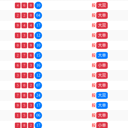
10
殺
大双
4
6
0
04
殺
大单
2
2
0
17
殺
大双
9
4
4
12
殺
大单
1
3
8
10
殺
大单
0
1
9
15
殺
大单
2
7
6
16
殺
小单
6
7
3
12
殺
大双
3
7
2
07
殺
大单
5
0
2
24
殺
大双
7
8
9
17
殺
大单
9
5
3
06
殺
大单
1
5
0
17
殺
小单
7
8
2