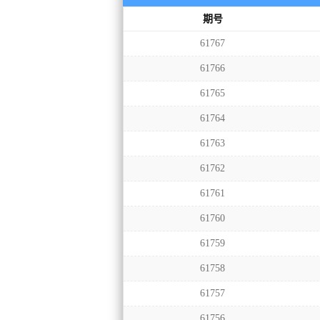
期号
61767
61766
61765
61764
61763
61762
61761
61760
61759
61758
61757
61756