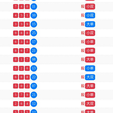
11
殺
小双
7
4
0
10
殺
小双
4
5
1
15
殺
大单
3
3
9
25
殺
小双
9
8
8
17
殺
小单
6
3
8
21
殺
小单
8
6
7
08
殺
大单
0
1
7
13
殺
小单
5
2
6
22
殺
大双
6
8
8
07
殺
大单
5
0
2
21
殺
小单
5
7
9
12
殺
大双
2
6
4
12
殺
大单
5
2
5