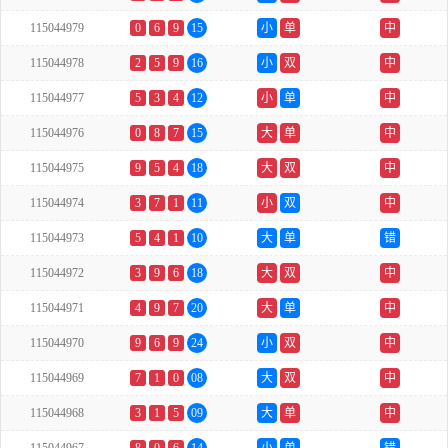
115044979
0
6
9
15
小
单
中
115044978
2
5
9
16
小
双
中
115044977
5
3
4
12
小
单
中
115044976
0
8
7
15
大
单
中
115044975
9
5
4
18
大
双
中
115044974
3
7
1
11
小
双
中
115044973
5
4
1
10
大
单
错
115044972
3
9
6
18
大
双
中
115044971
4
9
7
20
大
单
中
115044970
9
6
9
24
小
双
中
115044969
7
1
0
08
大
双
中
115044968
3
1
5
09
大
单
中