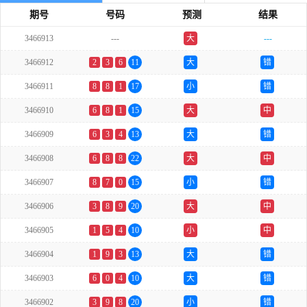
期号
号码
预测
结果
3466913
---
大
---
双
3466912
2
3
6
11
大
错
3466911
8
8
1
17
小
错
3466910
6
8
1
15
大
中
3466909
6
3
4
13
大
错
3466908
6
8
8
22
大
中
3466907
8
7
0
15
小
错
3466906
3
8
9
20
大
中
3466905
1
5
4
10
小
中
3466904
1
9
3
13
大
错
3466903
6
0
4
10
大
错
3466902
3
9
8
20
小
错