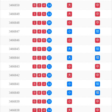
3466850
8
2
4
14
大
中
3466849
1
7
6
14
大
中
3466848
1
1
7
09
小
中
3466847
9
4
3
16
小
错
3466846
0
9
0
09
小
中
3466845
2
0
5
07
大
错
3466844
0
2
5
07
大
错
3466843
3
8
0
11
小
中
3466842
8
4
6
18
大
中
3466841
8
2
4
14
小
错
3466840
9
8
8
25
小
错
3466839
6
3
1
10
小
中
3466838
7
3
4
14
大
中