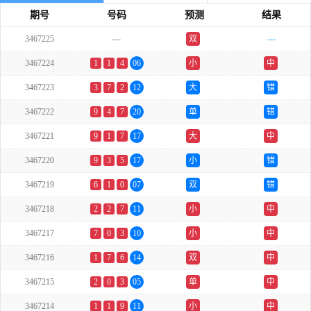
期号
号码
预测
结果
3467225
---
双
---
3467224
1
1
4
06
小
中
3467223
3
7
2
12
大
错
3467222
9
4
7
20
单
错
3467221
9
1
7
17
大
中
3467220
9
3
5
17
小
错
3467219
6
1
0
07
双
错
3467218
2
2
7
11
小
中
3467217
7
0
3
10
小
中
3467216
1
7
6
14
双
中
3467215
2
0
3
05
单
中
3467214
1
1
9
11
小
中