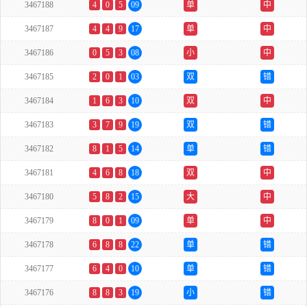
3467188
4
0
5
09
单
中
3467187
4
4
9
17
单
中
3467186
0
5
3
08
小
中
3467185
2
0
1
03
双
错
3467184
1
6
3
10
双
中
3467183
3
7
9
19
双
错
3467182
8
1
5
14
单
错
3467181
4
6
8
18
双
中
3467180
5
8
2
15
大
中
3467179
8
0
1
09
单
中
3467178
6
8
8
22
单
错
3467177
6
4
0
10
单
错
3467176
8
8
3
19
小
错