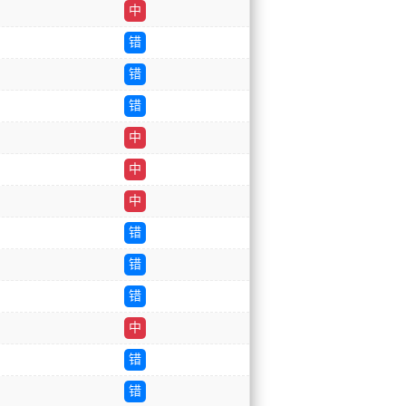
中
错
错
错
中
中
中
错
错
错
中
错
错