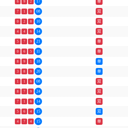
17
单
6
9
2
08
双
7
1
0
10
双
0
2
8
14
双
4
4
6
21
单
5
7
9
11
单
0
6
5
18
单
8
9
1
20
单
3
8
9
08
双
1
1
6
24
双
8
7
9
14
双
7
1
6
15
双
5
6
4
15
单
4
7
4