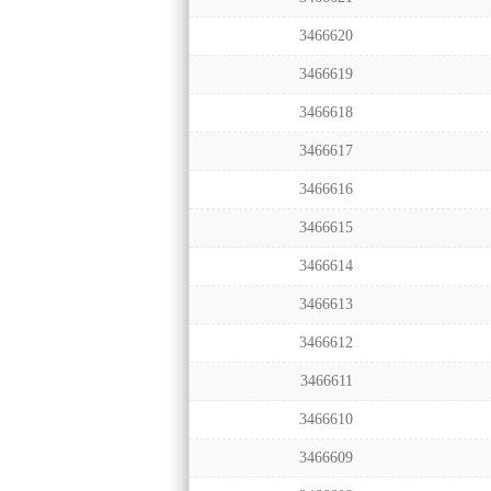
3466620
3466619
3466618
3466617
3466616
3466615
3466614
3466613
3466612
3466611
3466610
3466609