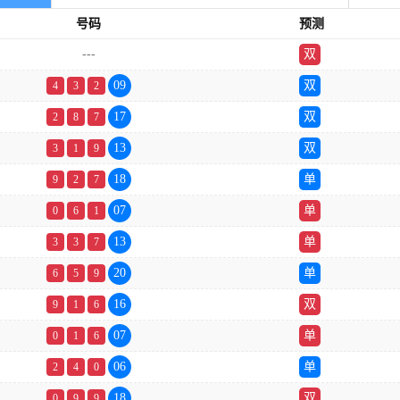
号码
预测
---
双
09
双
4
3
2
17
双
2
8
7
13
双
3
1
9
18
单
9
2
7
07
单
0
6
1
13
单
3
3
7
20
单
6
5
9
16
双
9
1
6
07
单
0
1
6
06
单
2
4
0
18
双
0
9
9