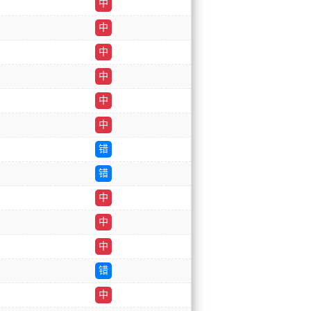
中
中
中
中
中
中
错
错
中
中
中
错
中