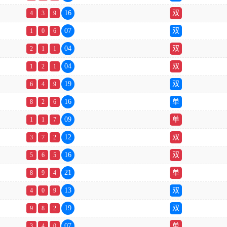
16
双
4
3
9
07
双
1
0
6
04
双
2
1
1
04
双
1
2
1
19
双
6
4
9
16
单
8
2
6
09
单
1
1
7
12
双
3
7
2
16
双
5
6
5
21
单
8
9
4
13
双
4
0
9
19
双
9
8
2
07
单
3
4
0