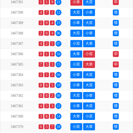
3467391
1
1
9
11
小单
大双
中
3467390
4
7
1
12
大双
小单
错
3467389
2
9
4
15
小单
大双
错
3467388
2
0
4
06
大双
小单
错
3467387
4
2
1
07
小双
大单
错
3467386
9
1
0
10
大单
小双
中
3467385
7
5
3
15
小双
大单
中
3467384
2
1
1
04
小单
大双
错
3467383
8
6
5
19
小单
大双
错
3467382
0
6
2
08
大双
小单
错
3467381
4
5
3
12
小单
大双
错
3467380
3
8
3
14
大单
小双
错
3467379
6
5
7
18
小双
大单
错