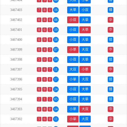
3467404
1
5
0
06
大双
小单
错
3467403
7
8
1
16
大单
小双
错
3467402
0
8
0
08
小双
大单
中
3467401
8
6
5
19
小双
大单
中
3467400
0
9
9
18
小双
大单
错
3467399
0
4
3
07
小单
大双
中
3467398
5
0
9
14
小双
大单
错
3467397
0
4
7
11
大双
小单
中
3467396
1
8
8
17
小单
大双
错
3467395
6
9
9
24
小双
大单
错
3467394
2
1
2
05
小双
大单
错
3467393
6
8
0
14
小单
大双
中
3467392
5
6
0
11
小单
大双
中