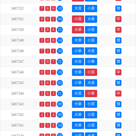
3467352
7
6
6
19
大双
小单
错
3467351
0
2
2
04
小双
大单
中
3467350
5
8
8
21
大单
小双
中
3467349
2
4
8
14
大单
小双
错
3467348
7
2
1
10
小单
大双
错
3467347
5
9
7
21
大双
小单
错
3467346
0
3
7
10
大单
小双
中
3467345
0
0
2
02
小单
大双
错
3467344
2
6
3
11
大双
小单
中
3467343
2
4
3
09
大单
小双
错
3467342
4
1
4
09
大单
小双
错
3467341
1
5
8
14
大单
小双
错