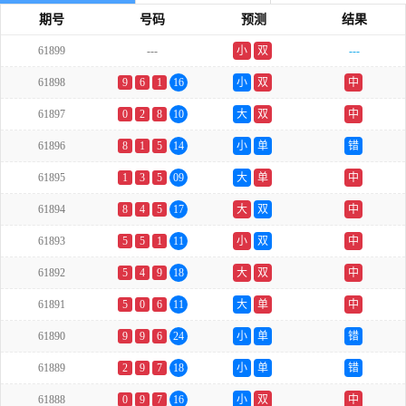
期号
号码
预测
结果
61899
---
小
双
---
61898
9
6
1
16
小
双
中
61897
0
2
8
10
大
双
中
61896
8
1
5
14
小
单
错
61895
1
3
5
09
大
单
中
61894
8
4
5
17
大
双
中
61893
5
5
1
11
小
双
中
61892
5
4
9
18
大
双
中
61891
5
0
6
11
大
单
中
61890
9
9
6
24
小
单
错
61889
2
9
7
18
小
单
错
61888
0
9
7
16
小
双
中