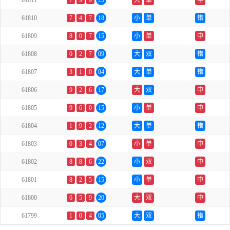
61811
7
9
9
25
大
单
中
61810
7
4
7
18
小
单
错
61809
8
0
7
15
小
单
中
61808
0
2
7
09
大
双
错
61807
3
1
0
04
大
单
错
61806
9
2
6
17
大
双
中
61805
9
6
0
15
小
单
中
61804
1
9
2
12
大
单
错
61803
0
3
4
07
小
单
中
61802
8
8
6
22
小
双
中
61801
8
2
5
15
小
单
中
61800
6
5
9
20
大
双
中
61799
1
0
4
05
大
双
错