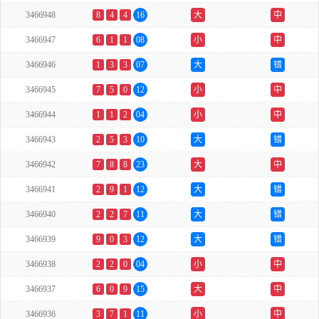
3466948
8
4
4
16
大
中
3466947
6
1
1
08
小
中
3466946
1
3
3
07
大
错
3466945
7
5
0
12
小
中
3466944
1
1
2
04
小
中
3466943
2
5
3
10
大
错
3466942
7
8
8
23
大
中
3466941
2
9
1
12
大
错
3466940
2
2
7
11
大
错
3466939
9
0
3
12
大
错
3466938
2
2
0
04
小
中
3466937
6
0
9
15
大
中
3466936
3
7
1
11
小
中