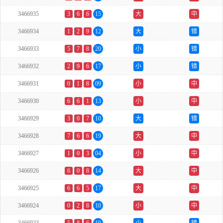
3466935
3
6
6
15
大
中
3466934
1
2
9
12
大
错
3466933
5
7
8
20
小
错
3466932
2
9
6
17
小
错
3466931
0
1
8
09
小
中
3466930
6
6
1
13
小
中
3466929
3
0
7
10
大
错
3466928
7
6
6
19
大
中
3466927
1
0
3
04
小
中
3466926
6
0
8
14
大
中
3466925
6
6
5
17
大
中
3466924
0
2
8
10
小
中