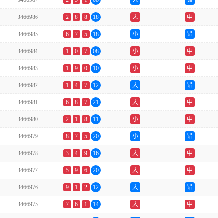
3466987
2
5
1
08
大
错
3466986
2
8
8
18
大
中
3466985
6
7
5
18
小
错
3466984
1
0
7
08
小
中
3466983
1
9
0
10
小
中
3466982
1
4
7
12
大
错
3466981
6
8
7
21
大
中
3466980
2
1
8
11
小
中
3466979
8
7
5
20
小
错
3466978
3
4
9
16
大
中
3466977
5
9
6
20
大
中
3466976
9
1
2
12
大
错
3466975
7
6
1
14
大
中