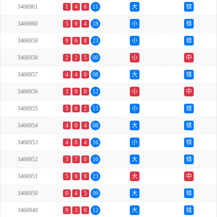
3466961
1
4
6
11
大
错
3466960
5
9
4
18
小
错
3466959
9
6
8
23
小
错
3466958
2
2
5
09
小
中
3466957
4
4
0
08
大
错
3466956
3
9
0
12
小
中
3466955
5
8
2
15
小
错
3466954
4
0
4
08
大
错
3466953
4
8
4
16
小
错
3466952
3
7
0
10
大
错
3466951
5
9
9
23
大
中
3466950
0
4
5
09
大
错
3466949
9
3
0
12
大
错