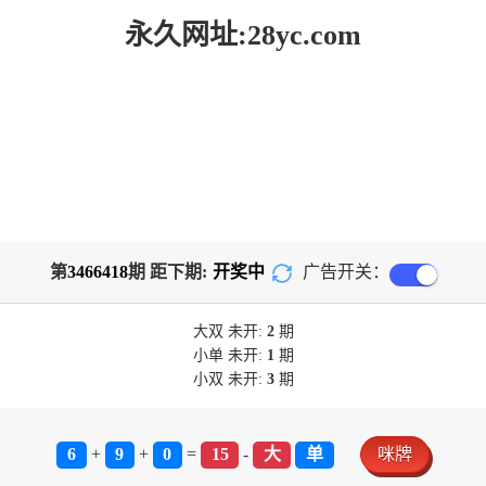
永久网址:28yc.com
第
3466419
期 距下期:
开奖中
广告开关：
大单
未开:
1
期
大双
未开:
3
期
小双
未开:
4
期
0
+
8
+
3
=
11
-
小
单
咪牌