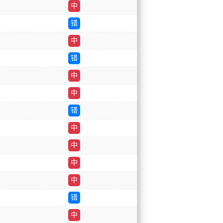
中
错
中
错
中
中
错
中
中
中
中
错
中