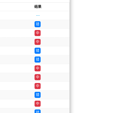
结果
---
错
中
中
错
错
中
中
中
错
中
错