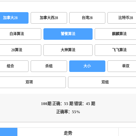
加拿大28
加拿大西28
台湾28
比特币28
白泽算法
饕餮算法
麒麟算法
28算法
大神算法
飞飞算法
组合
杀组
大小
单双
双项
双组
100期 正确：55 期 错误：45 期
正确率：55%
走势