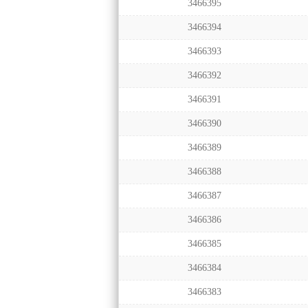
3466395
3466394
3466393
3466392
3466391
3466390
3466389
3466388
3466387
3466386
3466385
3466384
3466383