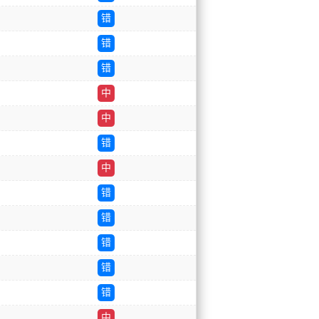
错
错
错
中
中
错
中
错
错
错
错
错
中