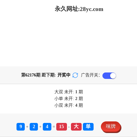
永久网址:28yc.com
第
62176
期 距下期:
开奖中
广告开关：
大双
未开:
1
期
小单
未开:
2
期
小双
未开:
4
期
9
2
4
15
大
单
咪牌
+
+
=
-