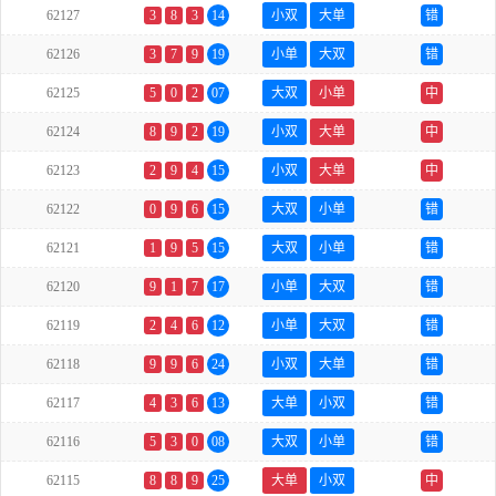
62127
3
8
3
14
小双
大单
错
62126
3
7
9
19
小单
大双
错
62125
5
0
2
07
大双
小单
中
62124
8
9
2
19
小双
大单
中
62123
2
9
4
15
小双
大单
中
62122
0
9
6
15
大双
小单
错
62121
1
9
5
15
大双
小单
错
62120
9
1
7
17
小单
大双
错
62119
2
4
6
12
小单
大双
错
62118
9
9
6
24
小双
大单
错
62117
4
3
6
13
大单
小双
错
62116
5
3
0
08
大双
小单
错
62115
8
8
9
25
大单
小双
中