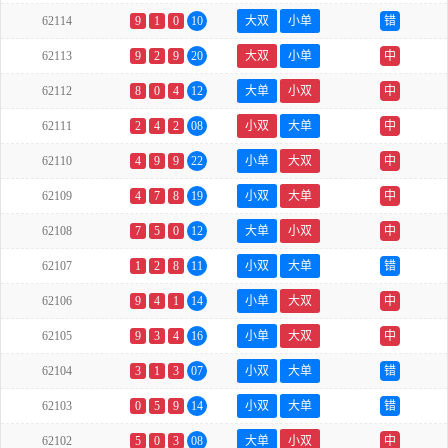
62114
9
1
0
10
大双
小单
错
62113
9
2
9
20
大双
小单
中
62112
8
0
4
12
大单
小双
中
62111
2
4
2
08
小双
大单
中
62110
4
9
9
22
小单
大双
中
62109
4
7
8
19
小双
大单
中
62108
7
5
0
12
大单
小双
中
62107
1
2
8
11
小双
大单
错
62106
9
4
1
14
小单
大双
中
62105
9
3
4
16
小单
大双
中
62104
3
1
3
07
小双
大单
错
62103
0
5
9
14
小双
大单
错
62102
5
0
3
08
大单
小双
中