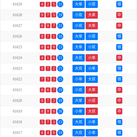
61629
4
2
5
11
大单
小双
错
61628
9
7
3
19
小双
大单
中
61627
6
8
7
21
小双
大单
中
61626
8
7
1
16
大单
小双
错
61625
0
4
9
13
大单
小双
错
61624
4
1
6
11
大双
小单
中
61623
6
7
2
15
大双
小单
错
61622
7
5
3
15
小单
大双
错
61621
6
6
7
19
小双
大单
中
61620
0
7
3
10
大单
小双
中
61619
8
9
9
26
小单
大双
中
61618
5
7
3
15
大双
小单
错
61617
6
4
9
19
大双
小单
错