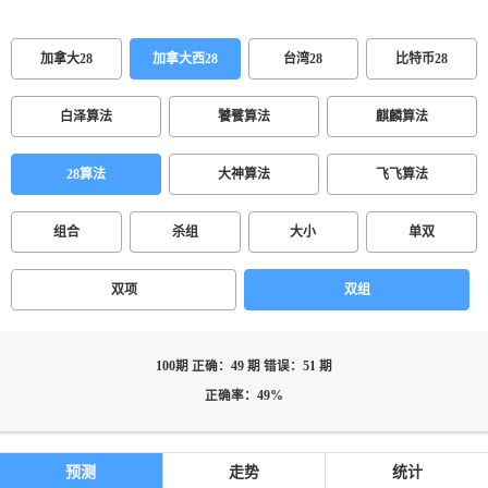
加拿大28
加拿大西28
台湾28
比特币28
白泽算法
饕餮算法
麒麟算法
28算法
大神算法
飞飞算法
组合
杀组
大小
单双
双项
双组
100期 正确：49 期 错误：51 期
正确率：49%
预测
走势
统计