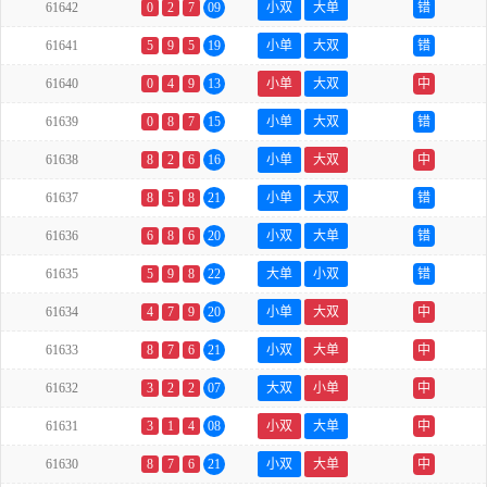
61642
0
2
7
09
小双
大单
错
61641
5
9
5
19
小单
大双
错
61640
0
4
9
13
小单
大双
中
61639
0
8
7
15
小单
大双
错
61638
8
2
6
16
小单
大双
中
61637
8
5
8
21
小单
大双
错
61636
6
8
6
20
小双
大单
错
61635
5
9
8
22
大单
小双
错
61634
4
7
9
20
小单
大双
中
61633
8
7
6
21
小双
大单
中
61632
3
2
2
07
大双
小单
中
61631
3
1
4
08
小双
大单
中
61630
8
7
6
21
小双
大单
中