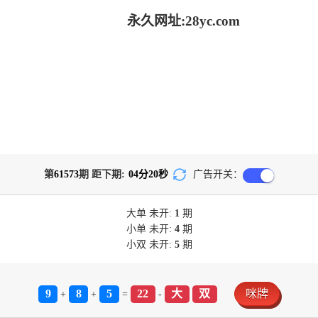
永久网址:28yc.com
第
61573
期 距下期:
04
分
20
秒
广告开关：
大单
未开:
1
期
小单
未开:
4
期
小双
未开:
5
期
9
8
5
22
大
双
咪牌
+
+
=
-