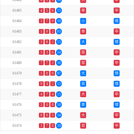
61486
4
5
9
18
大
中
61485
4
5
6
15
单
中
61484
3
7
9
19
小
错
61483
1
0
2
03
单
中
61482
3
8
2
13
大
错
61481
5
3
6
14
双
中
61480
7
7
2
16
双
中
61479
1
0
6
07
大
错
61478
9
4
2
15
双
错
61477
4
7
4
15
大
中
61476
2
0
8
10
单
错
61475
9
0
5
14
大
中
61474
3
7
0
10
双
中