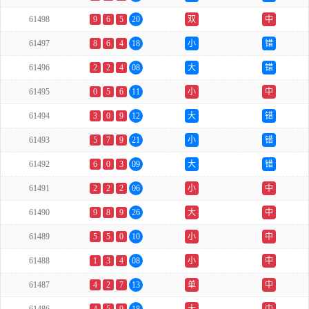
61498
9
6
5
20
双
中
61497
8
6
4
18
小
错
61496
2
2
4
08
大
错
61495
0
5
6
11
小
中
61494
3
0
9
12
大
错
61493
5
7
9
21
小
错
61492
6
0
3
09
大
错
61491
2
2
2
06
小
中
61490
9
8
9
26
大
中
61489
5
5
0
10
小
中
61488
1
3
4
08
小
中
61487
4
2
7
13
单
中