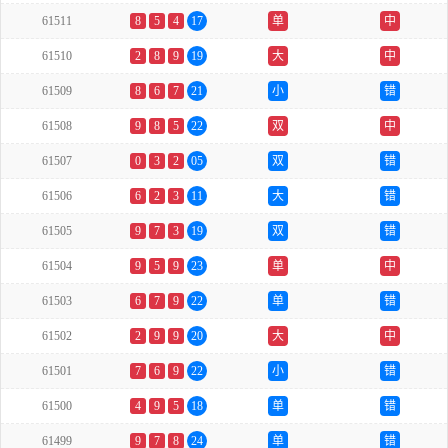
61511
8
5
4
17
单
中
61510
2
8
9
19
大
中
61509
8
6
7
21
小
错
61508
9
8
5
22
双
中
61507
0
3
2
05
双
错
61506
6
2
3
11
大
错
61505
9
7
3
19
双
错
61504
9
5
9
23
单
中
61503
6
7
9
22
单
错
61502
2
9
9
20
大
中
61501
7
6
9
22
小
错
61500
4
9
5
18
单
错
61499
9
7
8
24
单
错