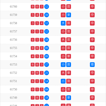
61760
9
0
3
12
小
双
中
61759
5
4
1
10
小
单
中
61758
3
5
4
12
大
双
中
61757
5
1
6
12
小
双
中
61756
6
5
7
18
大
双
中
61755
0
0
0
00
小
双
中
61754
4
5
0
09
小
单
中
61753
6
8
3
17
小
双
错
61752
9
9
3
21
大
单
中
61751
6
1
7
14
小
双
中
61750
0
1
3
04
小
双
中
61749
7
8
3
18
大
单
中