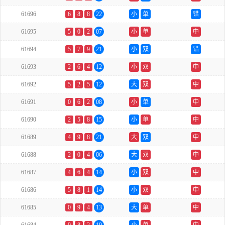
61696
6
8
8
22
小
单
错
61695
5
0
2
07
小
单
中
61694
5
7
9
21
小
双
错
61693
2
6
4
12
小
双
中
61692
5
2
5
12
大
双
中
61691
0
6
2
08
小
单
中
61690
2
5
8
15
小
单
中
61689
4
9
8
21
大
双
中
61688
2
0
4
06
大
双
中
61687
4
6
4
14
小
双
中
61686
5
8
1
14
小
双
中
61685
0
9
4
13
大
单
中