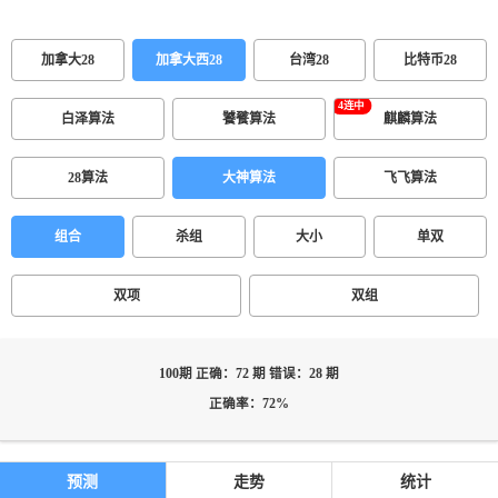
加拿大28
加拿大西28
台湾28
比特币28
白泽算法
饕餮算法
麒麟算法
28算法
大神算法
飞飞算法
组合
杀组
大小
单双
双项
双组
100期 正确：72 期 错误：28 期
正确率：72%
预测
走势
统计