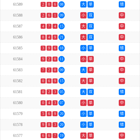
61589
2
0
6
08
大
单
错
61588
2
6
1
09
小
双
中
61587
4
7
4
15
大
双
中
61586
8
4
9
21
大
双
中
61585
3
9
6
18
小
单
错
61584
9
2
0
11
小
单
中
61583
7
2
0
09
大
单
中
61582
0
6
9
15
大
单
中
61581
0
2
3
05
大
双
错
61580
0
4
3
07
小
单
中
61579
5
6
9
20
小
单
错
61578
9
8
3
20
小
单
错
61577
6
6
7
19
大
单
中