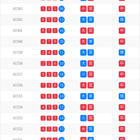
61563
1
4
1
06
小
双
中
61562
8
5
0
13
大
双
错
61561
8
7
1
16
大
双
中
61560
4
7
9
20
大
单
中
61559
2
4
5
11
大
双
错
61558
2
2
6
10
大
双
中
61557
9
3
6
18
小
双
中
61556
7
3
8
18
大
双
中
61555
5
0
5
10
大
单
错
61554
4
5
3
12
小
双
中
61553
2
9
3
14
小
双
中
61552
4
5
6
15
大
双
中