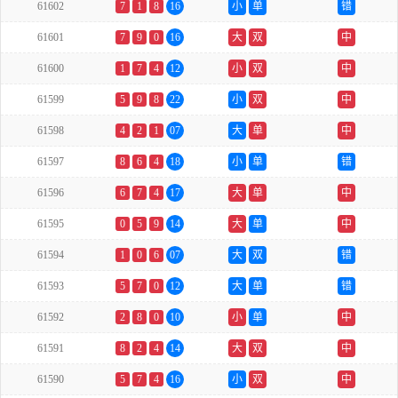
61602
7
1
8
16
小
单
错
61601
7
9
0
16
大
双
中
61600
1
7
4
12
小
双
中
61599
5
9
8
22
小
双
中
61598
4
2
1
07
大
单
中
61597
8
6
4
18
小
单
错
61596
6
7
4
17
大
单
中
61595
0
5
9
14
大
单
中
61594
1
0
6
07
大
双
错
61593
5
7
0
12
大
单
错
61592
2
8
0
10
小
单
中
61591
8
2
4
14
大
双
中
61590
5
7
4
16
小
双
中