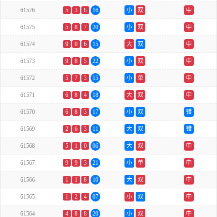
61576
5
3
8
16
小
双
中
61575
5
8
7
20
小
双
中
61574
9
0
6
15
大
双
中
61573
9
8
5
22
小
双
中
61572
5
7
3
15
小
单
中
61571
6
8
4
18
大
双
中
61570
6
8
3
17
小
双
错
61569
2
6
3
11
大
双
错
61568
5
1
0
06
大
双
中
61567
9
9
3
21
小
单
中
61566
1
1
8
10
大
双
中
61565
1
2
4
07
小
双
中
61564
4
8
8
20
小
双
中