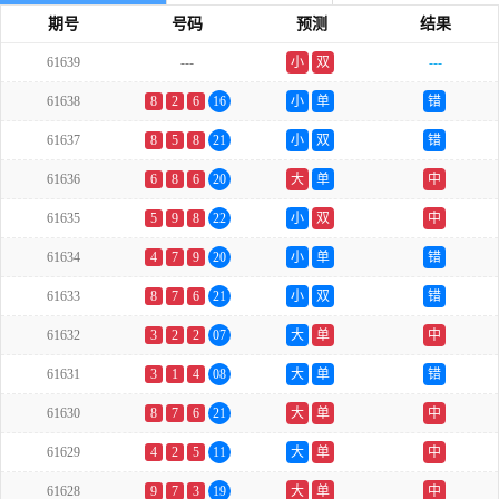
期号
号码
预测
结果
61639
---
小
双
---
61638
8
2
6
16
小
单
错
61637
8
5
8
21
小
双
错
61636
6
8
6
20
大
单
中
61635
5
9
8
22
小
双
中
61634
4
7
9
20
小
单
错
61633
8
7
6
21
小
双
错
61632
3
2
2
07
大
单
中
61631
3
1
4
08
大
单
错
61630
8
7
6
21
大
单
中
61629
4
2
5
11
大
单
中
61628
9
7
3
19
大
单
中