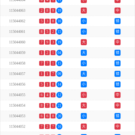
115044064
6
4
1
11
小
中
115044063
2
8
9
19
大
中
115044062
5
3
8
16
小
错
115044061
8
5
2
15
小
错
115044060
7
9
3
19
大
中
115044059
1
2
1
04
大
错
115044058
7
7
1
15
小
错
115044057
1
1
7
09
大
错
115044056
5
1
8
14
小
错
115044055
6
4
2
12
小
中
115044054
8
7
6
21
大
中
115044053
6
6
8
20
小
错
115044052
7
2
7
16
大
中