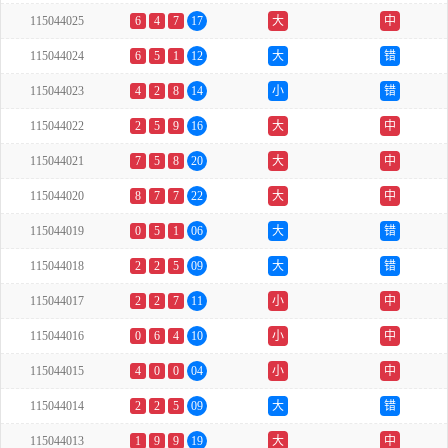
115044025
6
4
7
17
大
中
115044024
6
5
1
12
大
错
115044023
4
2
8
14
小
错
115044022
2
5
9
16
大
中
115044021
7
5
8
20
大
中
115044020
8
7
7
22
大
中
115044019
0
5
1
06
大
错
115044018
2
2
5
09
大
错
115044017
2
2
7
11
小
中
115044016
0
6
4
10
小
中
115044015
4
0
0
04
小
中
115044014
2
2
5
09
大
错
115044013
1
9
9
19
大
中