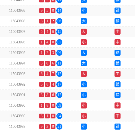
115044000
0
5
6
11
大
错
115043999
9
5
0
14
小
错
115043998
3
1
2
06
大
错
115043997
5
4
6
15
大
中
115043996
1
4
0
05
小
中
115043995
1
2
3
06
大
错
115043994
5
0
6
11
大
错
115043993
6
4
7
17
大
中
115043992
5
8
4
17
小
错
115043991
3
8
6
17
小
错
115043990
1
8
0
09
小
中
115043989
3
1
0
04
小
中
115043988
9
3
9
21
小
错