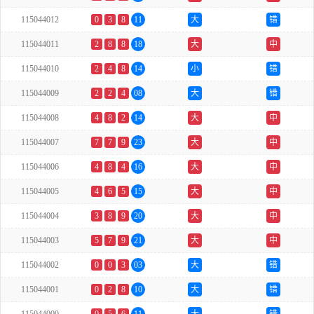
115044012
0
3
8
11
大
错
115044011
2
8
8
18
大
中
115044010
2
4
8
14
小
错
115044009
2
2
4
08
大
错
115044008
4
8
2
14
大
中
115044007
7
7
9
23
大
中
115044006
4
8
4
16
大
中
115044005
4
6
5
15
大
中
115044004
3
8
9
20
大
中
115044003
5
7
9
21
大
中
115044002
0
0
3
03
大
错
115044001
0
2
8
10
大
错