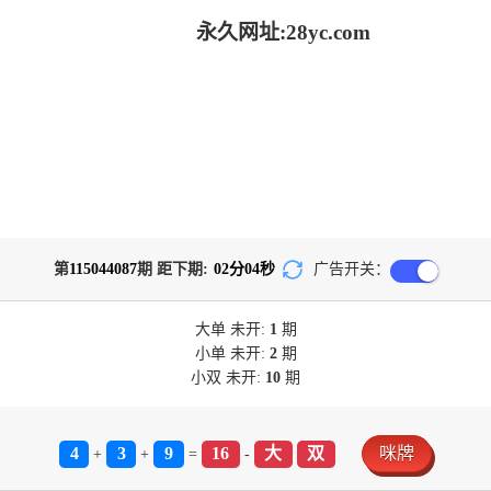
永久网址:28yc.com
第
115044087
期 距下期:
02
分
03
秒
广告开关：
大单
未开:
1
期
小单
未开:
2
期
小双
未开:
10
期
4
3
9
16
大
双
咪牌
+
+
=
-