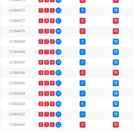
115044573
8
3
7
18
大
中
115044572
7
1
5
13
大
错
115044571
1
8
8
17
大
中
115044570
1
3
5
09
小
中
115044569
0
3
0
03
大
错
115044568
4
7
9
20
小
错
115044567
6
9
4
19
小
错
115044566
3
0
4
07
小
中
115044565
3
3
9
15
小
错
115044564
6
6
6
18
小
错
115044563
8
1
0
09
大
错
115044562
9
7
5
21
小
错
115044561
8
1
3
12
小
中