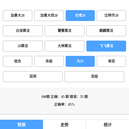
加拿大28
加拿大西28
台湾28
比特币28
白泽算法
饕餮算法
麒麟算法
28算法
大神算法
飞飞算法
组合
杀组
大小
单双
双项
双组
100期 正确：45 期 错误：55 期
正确率：45%
预测
走势
统计