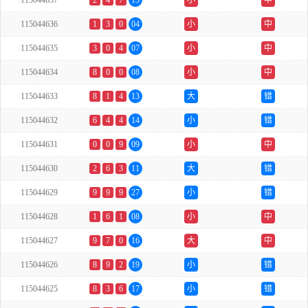
115044637
2
4
7
13
小
中
115044636
1
3
0
04
小
中
115044635
3
0
4
07
小
中
115044634
8
0
0
08
小
中
115044633
8
1
4
13
大
错
115044632
6
4
4
14
小
错
115044631
0
0
9
09
小
中
115044630
2
6
3
11
大
错
115044629
9
9
9
27
小
错
115044628
1
6
1
08
小
中
115044627
9
7
0
16
大
中
115044626
8
9
2
19
小
错
115044625
8
3
6
17
小
错