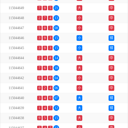
115044649
7
9
5
21
大
中
115044648
2
7
4
13
小
中
115044647
5
0
3
08
小
中
115044646
3
9
3
15
小
错
115044645
3
9
3
15
小
错
115044644
2
4
8
14
大
中
115044643
7
6
5
18
大
中
115044642
0
4
0
04
小
中
115044641
0
2
4
06
小
中
115044640
3
4
0
07
大
错
115044639
1
4
7
12
大
错
115044638
9
5
1
15
大
中