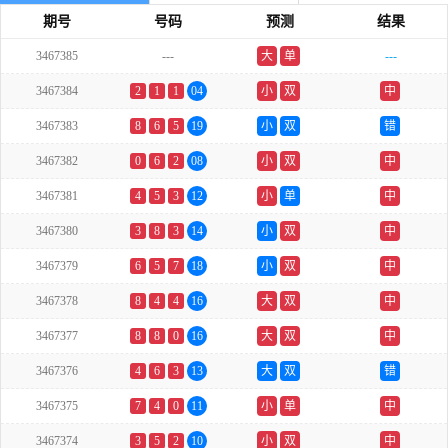
期号
号码
预测
结果
3467385
---
大
单
---
3467384
2
1
1
04
小
双
中
3467383
8
6
5
19
小
双
错
3467382
0
6
2
08
小
双
中
3467381
4
5
3
12
小
单
中
3467380
3
8
3
14
小
双
中
3467379
6
5
7
18
小
双
中
3467378
8
4
4
16
大
双
中
3467377
8
8
0
16
大
双
中
3467376
4
6
3
13
大
双
错
3467375
7
4
0
11
小
单
中
3467374
3
5
2
10
小
双
中