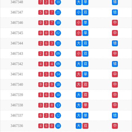
3467348
7
2
1
10
大
单
错
3467347
5
9
7
21
小
双
错
3467346
0
3
7
10
小
单
中
3467345
0
0
2
02
小
单
中
3467344
2
6
3
11
大
双
错
3467343
2
4
3
09
小
双
中
3467342
4
1
4
09
大
双
错
3467341
1
5
8
14
大
单
中
3467340
9
0
9
18
大
双
中
3467339
1
6
3
10
大
双
中
3467338
3
2
8
13
大
单
中
3467337
6
2
4
12
大
单
错
3467336
4
6
0
10
大
双
中