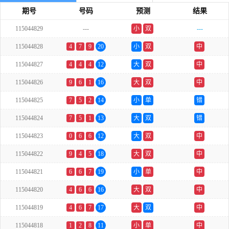
期号
号码
预测
结果
115044829
---
小
双
---
115044828
4
7
9
20
小
双
中
115044827
4
4
4
12
大
双
中
115044826
9
6
1
16
大
双
中
115044825
7
5
2
14
小
单
错
115044824
7
5
1
13
大
双
错
115044823
0
6
6
12
大
双
中
115044822
9
4
5
18
大
双
中
115044821
6
6
7
19
小
单
中
115044820
4
6
6
16
大
双
中
115044819
4
6
7
17
大
双
中
115044818
1
2
8
11
小
单
中