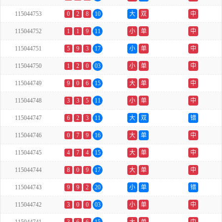
115044753
0
2
8
10
大
双
中
115044752
1
1
9
11
小
单
中
115044751
5
9
3
17
小
单
中
115044750
1
2
0
03
小
单
中
115044749
9
0
6
15
大
单
中
115044748
3
3
5
11
小
单
中
115044747
6
2
3
11
大
双
错
115044746
0
7
9
16
大
单
中
115044745
4
7
4
15
大
单
中
115044744
8
0
9
17
大
单
中
115044743
9
9
2
20
小
单
错
115044742
3
0
0
03
小
单
中