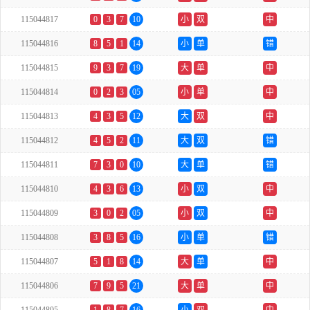
115044817
0
3
7
10
小
双
中
115044816
8
5
1
14
小
单
错
115044815
9
3
7
19
大
单
中
115044814
0
2
3
05
小
单
中
115044813
4
3
5
12
大
双
中
115044812
4
5
2
11
大
双
错
115044811
7
3
0
10
大
单
错
115044810
4
3
6
13
小
双
中
115044809
3
0
2
05
小
双
中
115044808
3
8
5
16
小
单
错
115044807
5
1
8
14
大
单
中
115044806
7
9
5
21
大
单
中